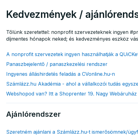
Kedvezmények / ajánlórend
Tőlünk szeretettel: nonprofit szervezeteknek ingyen #pr
díjmentes hónapok neked; és kedvezményes eszköz vás
A nonprofit szervezetek ingyen használhatják a QUiCKe
Panaszbejelentő / panaszkezelési rendszer
Ingyenes álláshirdetés feladás a CVonline.hu-n
Számlázz.hu Akadémia - ahol a vállalkozói tudás egysze
Webshopod van? Itt a Shoprenter 19. Nagy Webáruház 
Ajánlórendszer
Szeretném ajánlani a Számlázz.hu-t ismerősömnek/ügy