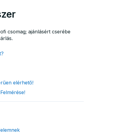
szer
ofi csomag; ajánlásért cserébe
árlás.
t?
rűen elérhető!
Felmérése!
felemnek