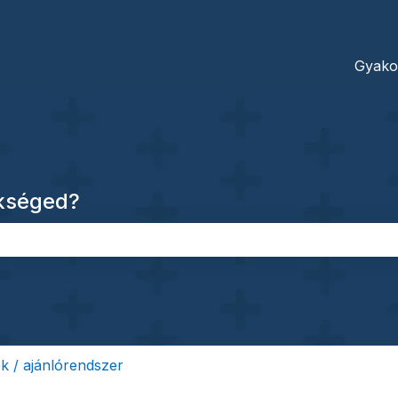
dításokhoz
Gyako
ükséged?
őmező.
 / ajánlórendszer