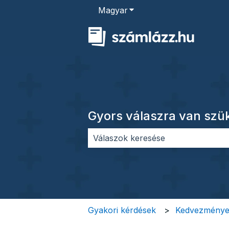
Magyar
Almenü megjelenítése for
Gyors válaszra van sz
Nincs javaslat, mert üres a keres
Gyakori kérdések
Kedvezmények