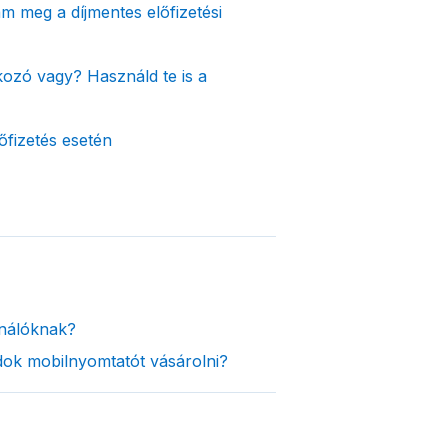
 meg a díjmentes előfizetési
alkozó vagy? Használd te is a
őfizetés esetén
nálóknak?
ok mobilnyomtatót vásárolni?