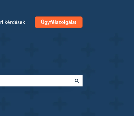
ri kérdések
Ügyfélszolgálat