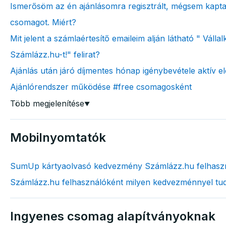
Ismerősöm az én ajánlásomra regisztrált, mégsem kaptam
csomagot. Miért?
Mit jelent a számlaértesítő emaileim alján látható " Váll
Számlázz.hu-t!" felirat?
Ajánlás után járó díjmentes hónap igénybevétele aktív el
Ajánlórendszer működése #free csomagosként
Több megjelenítése
▼
Mobilnyomtatók
SumUp kártyaolvasó kedvezmény Számlázz.hu felhasz
Számlázz.hu felhasználóként milyen kedvezménnyel tud
Ingyenes csomag alapítványoknak