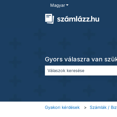
Magyar
Almenü megjelenítése for
Gyors válaszra van sz
Nincs javaslat, mert üres a keres
Gyakori kérdések
Számlák / Bi