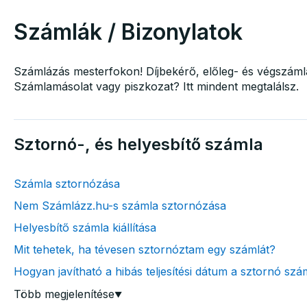
Számlák / Bizonylatok
Számlázás mesterfokon! Díjbekérő, előleg- és végszáml
Számlamásolat vagy piszkozat? Itt mindent megtalálsz.
Sztornó-, és helyesbítő számla
Számla sztornózása
Nem Számlázz.hu-s számla sztornózása
Helyesbítő számla kiállítása
Mit tehetek, ha tévesen sztornóztam egy számlát?
Hogyan javítható a hibás teljesítési dátum a sztornó sz
Több megjelenítése
▼