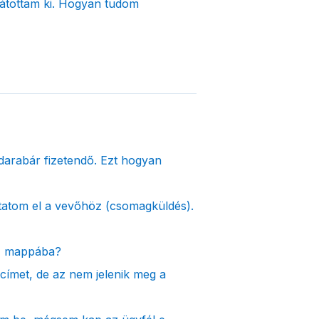
átottam ki. Hogyan tudom
darabár fizetendő. Ezt hogyan
tatom el a vevőhöz (csomagküldés).
M) mappába?
címet, de az nem jelenik meg a